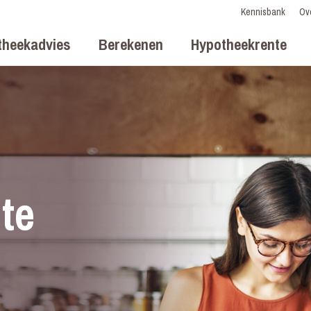
Kennisbank
Ov
theekadvies
Berekenen
Hypotheekrente
te