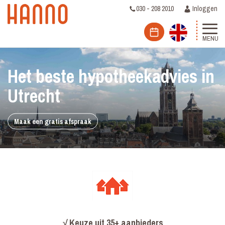
030 - 208 2010
Inloggen
MENU
Het beste hypotheekadvies in
Utrecht
Maak een gratis afspraak
√
Keuze uit 35+ aanbieders