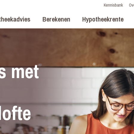
Kennisbank
Ov
theekadvies
Berekenen
Hypotheekrente
s met
ofte