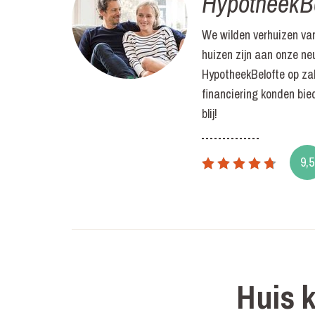
HypotheekBe
We wilden verhuizen van
huizen zijn aan onze n
HypotheekBelofte op z
financiering konden bie
blij!
9,5
Huis 