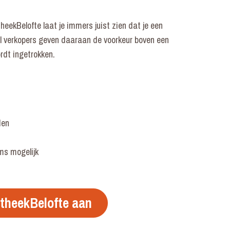
eekBelofte laat je immers juist zien dat je een
l verkopers geven daaraan de voorkeur boven een
rdt ingetrokken.
den
ms mogelijk
theekBelofte aan