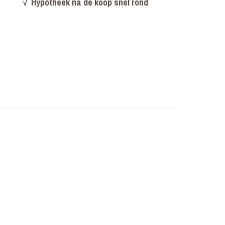
√
Hypotheek na de koop snel rond