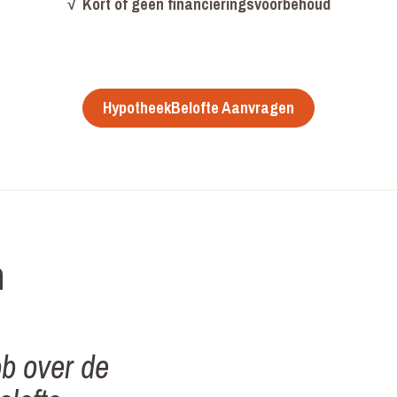
√
Kort of geen financieringsvoorbehoud
HypotheekBelofte Aanvragen
n
ob over de