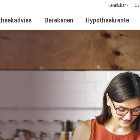
Kennisbank
Ov
theekadvies
Berekenen
Hypotheekrente