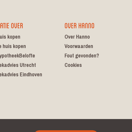
atie over
Over Hanno
uis kopen
Over Hanno
e huis kopen
Voorwaarden
ypotheekBelofte
Fout gevonden?
ekadvies Utrecht
Cookies
ekadvies Eindhoven