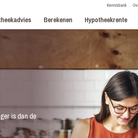
Kennisbank
Ov
theekadvies
Berekenen
Hypotheekrente
n
ager is dan de