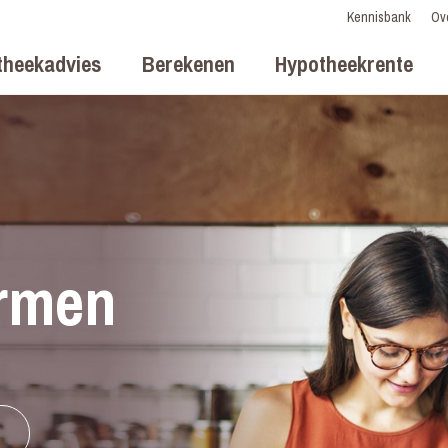
Kennisbank
Ov
theekadvies
Berekenen
Hypotheekrente
rmen