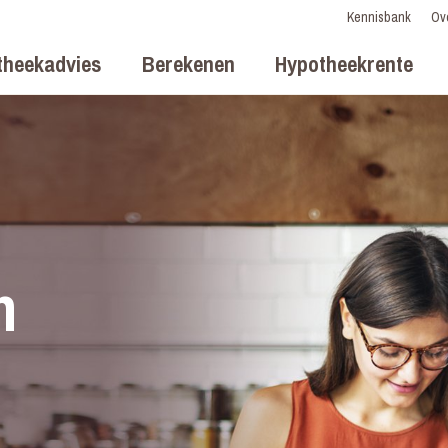
Kennisbank
Ov
theekadvies
Berekenen
Hypotheekrente
n