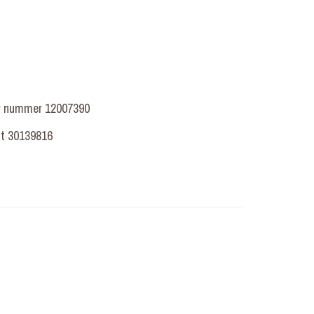
er nummer 12007390
t 30139816