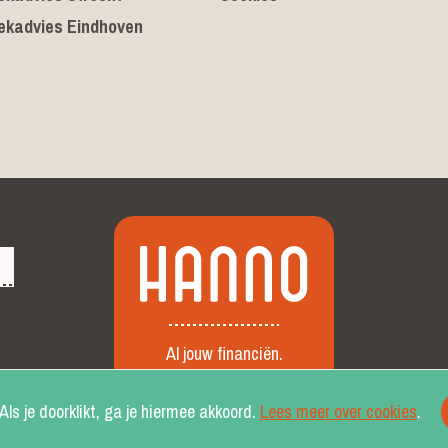
ekadvies Eindhoven
Al jouw financiën.
Aangenaam geregeld.
Altijd op orde.
Als je doorklikt, ga je hiermee akkoord.
Lees meer over cookies
.