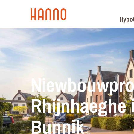
Hypo
Niewbouwpro
Rhijnhaeghe 
Bunnik