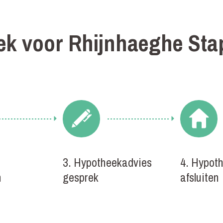
ek voor Rhijnhaeghe Sta
3. Hypotheekadvies
4. Hypot
n
gesprek
afsluiten