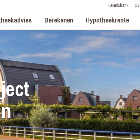
Kennisbank
Ov
theekadvies
Berekenen
Hypotheekrente
ject
in