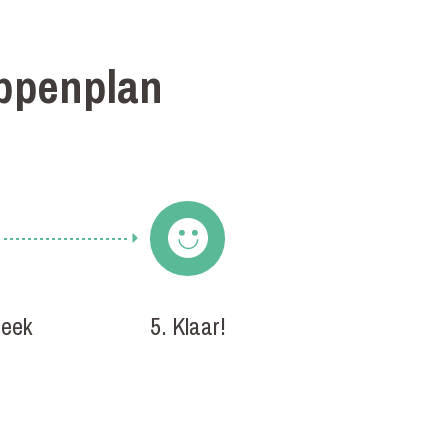
ppenplan
heek
5. Klaar!