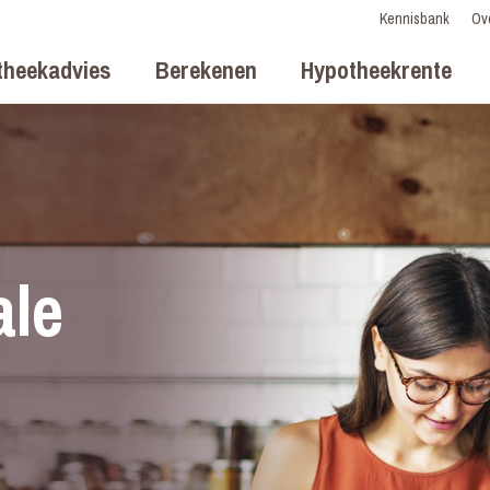
Kennisbank
Ov
theekadvies
Berekenen
Hypotheekrente
ale