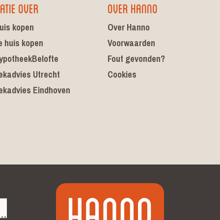
atie over
Over Hanno
uis kopen
Over Hanno
e huis kopen
Voorwaarden
ypotheekBelofte
Fout gevonden?
ekadvies Utrecht
Cookies
ekadvies Eindhoven