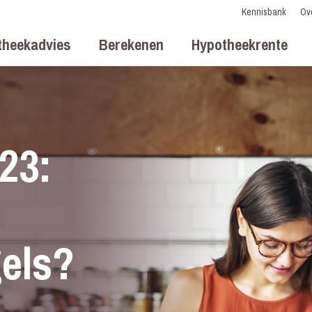
Kennisbank
Ov
theekadvies
Berekenen
Hypotheekrente
23:
els?