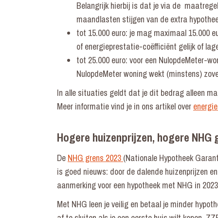
Belangrijk hierbij is dat je via de maatre
maandlasten stijgen van de extra hypothe
tot 15.000 euro: je mag maximaal 15.000 e
of energieprestatie-coëfficiënt gelijk of lag
tot 25.000 euro: voor een NulopdeMeter-wo
NulopdeMeter woning wekt (minstens) zoveel
In alle situaties geldt dat je dit bedrag alleen m
Meer informatie vind je in ons artikel over
energi
Hogere huizenprijzen, hogere NHG g
De
NHG grens 2023
(Nationale Hypotheek Garanti
is goed nieuws: door de dalende huizenprijzen 
aanmerking voor een hypotheek met NHG in 2023
Met NHG leen je veilig en betaal je minder hypo
af te sluiten als je een eerste huis wilt kopen, 