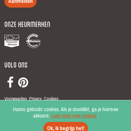
Aanmelden
Onze keurmerken
Volg ons
Voorwaarden
Privacy
Cookies
© Hanno 2026
Hanno gebruikt cookies. Als je doorklikt, ga je hiermee
akkoord.
Lees meer over cookies
.
Ok, ik begrijp het!