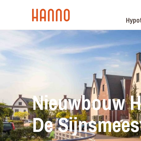
Hypo
Nieuwbouw H
De Sijnsmees