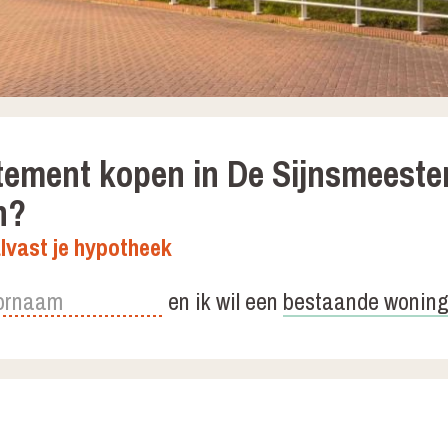
ement kopen in De Sijnsmeeste
n?
lvast je hypotheek
en ik wil een