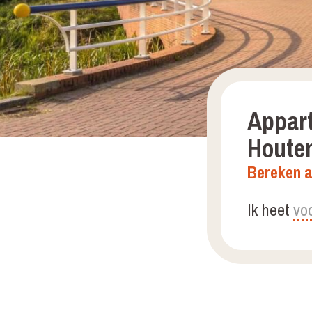
Appart
Houte
Bereken a
Ik heet