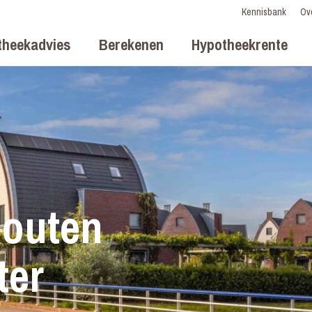
Kennisbank
Ov
theekadvies
Berekenen
Hypotheekrente
outen
ter