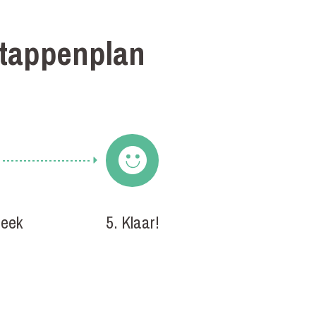
Stappenplan
heek
5. Klaar!