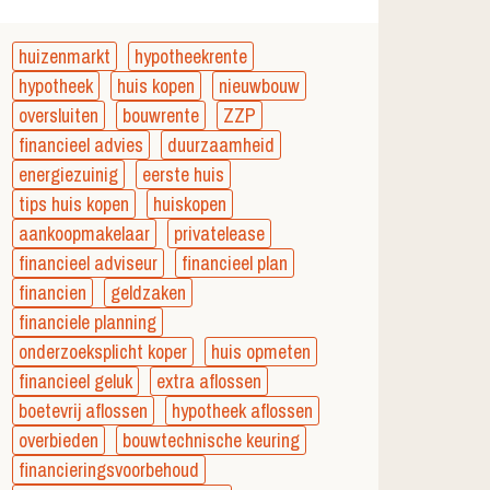
huizenmarkt
hypotheekrente
hypotheek
huis kopen
nieuwbouw
oversluiten
bouwrente
ZZP
financieel advies
duurzaamheid
energiezuinig
eerste huis
tips huis kopen
huiskopen
aankoopmakelaar
privatelease
financieel adviseur
financieel plan
financien
geldzaken
financiele planning
onderzoeksplicht koper
huis opmeten
financieel geluk
extra aflossen
boetevrij aflossen
hypotheek aflossen
overbieden
bouwtechnische keuring
financieringsvoorbehoud