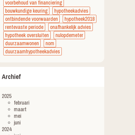
voorbehoud van financiering
bouwkundige keuring
hypotheekadvies
ontbindende voorwaarden
hypotheek2018
rentevaste periode
onafhankelijk advies
hypotheek oversluiten
nulopdemeter
duurzaamwonen
nom
duurzaamhypotheekadvies
Archief
2025
februari
maart
mei
juni
2024