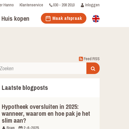
030 - 208 2010
Inloggen
er Hanno
Klantenservice
Huis kopen
Maak afspraak
Feed RSS
Laatste blogposts
Hypotheek oversluiten in 2025:
wanneer, waarom en hoe pak je het
slim aan?
Bram
2-6-2025