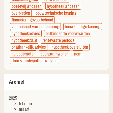
boetevrij aflossen
hypotheek aflossen
overbieden
bouwtechnische keuring
financieringsvoorbehoud
voorbehoud van financiering
bouwkundige keuring
hypotheekadvies
ontbindende voorwaarden
hypotheek2018
rentevaste periode
onafhankelijk advies
hypotheek oversluiten
nulopdemeter
duurzaamwonen
nom
duurzaamhypotheekadvies
Archief
2025
februari
maart