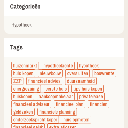
Categorieën
Hypotheek
Tags
huizenmarkt
hypotheekrente
hypotheek
huis kopen
nieuwbouw
oversluiten
bouwrente
ZZP
financieel advies
duurzaamheid
energiezuinig
eerste huis
tips huis kopen
huiskopen
aankoopmakelaar
privatelease
financieel adviseur
financieel plan
financien
geldzaken
financiele planning
onderzoeksplicht koper
huis opmeten
financieel geluk
extra aflossen