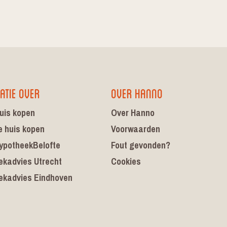
atie over
Over Hanno
uis kopen
Over Hanno
e huis kopen
Voorwaarden
ypotheekBelofte
Fout gevonden?
ekadvies Utrecht
Cookies
ekadvies Eindhoven