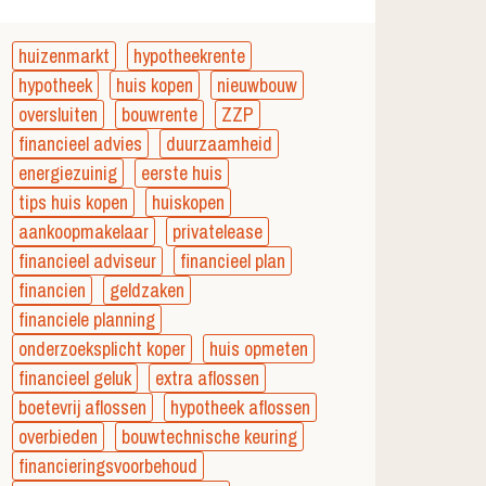
huizenmarkt
hypotheekrente
hypotheek
huis kopen
nieuwbouw
oversluiten
bouwrente
ZZP
financieel advies
duurzaamheid
energiezuinig
eerste huis
tips huis kopen
huiskopen
aankoopmakelaar
privatelease
financieel adviseur
financieel plan
financien
geldzaken
financiele planning
onderzoeksplicht koper
huis opmeten
financieel geluk
extra aflossen
boetevrij aflossen
hypotheek aflossen
overbieden
bouwtechnische keuring
financieringsvoorbehoud