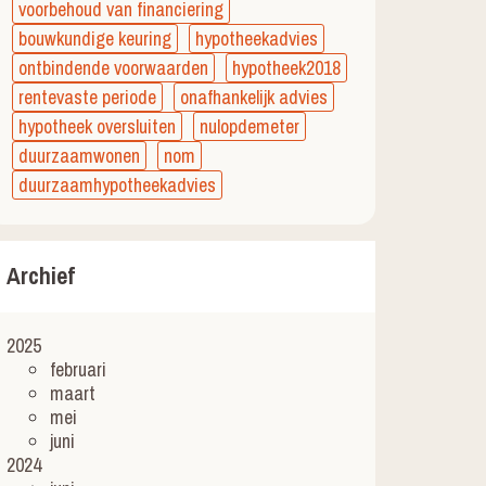
voorbehoud van financiering
bouwkundige keuring
hypotheekadvies
ontbindende voorwaarden
hypotheek2018
rentevaste periode
onafhankelijk advies
hypotheek oversluiten
nulopdemeter
duurzaamwonen
nom
duurzaamhypotheekadvies
Archief
2025
februari
maart
mei
juni
2024