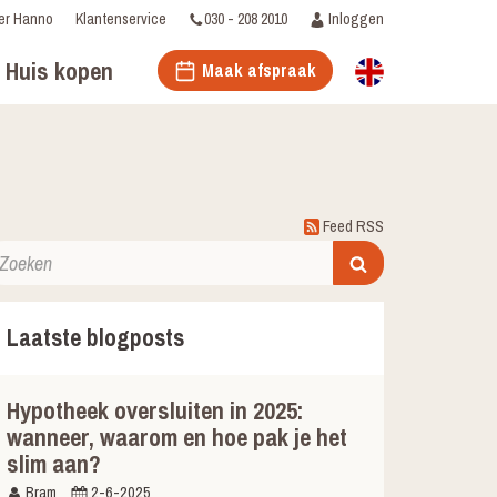
030 - 208 2010
Inloggen
er Hanno
Klantenservice
Huis kopen
Maak afspraak
Feed RSS
Laatste blogposts
Hypotheek oversluiten in 2025:
wanneer, waarom en hoe pak je het
slim aan?
Bram
2-6-2025