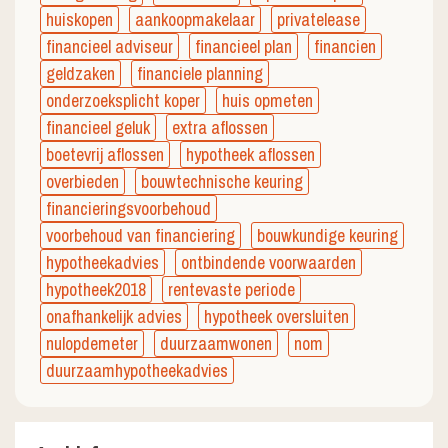
huiskopen
aankoopmakelaar
privatelease
financieel adviseur
financieel plan
financien
geldzaken
financiele planning
onderzoeksplicht koper
huis opmeten
financieel geluk
extra aflossen
boetevrij aflossen
hypotheek aflossen
overbieden
bouwtechnische keuring
financieringsvoorbehoud
voorbehoud van financiering
bouwkundige keuring
hypotheekadvies
ontbindende voorwaarden
hypotheek2018
rentevaste periode
onafhankelijk advies
hypotheek oversluiten
nulopdemeter
duurzaamwonen
nom
duurzaamhypotheekadvies