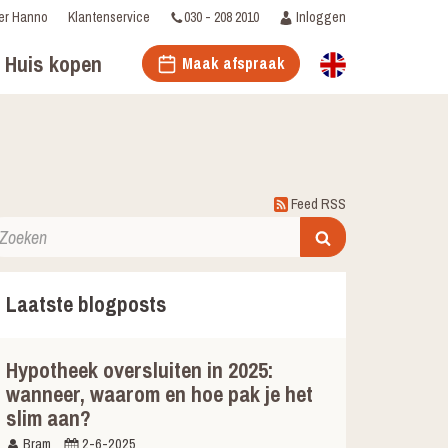
030 - 208 2010
Inloggen
er Hanno
Klantenservice
Huis kopen
Maak afspraak
Feed RSS
Laatste blogposts
Hypotheek oversluiten in 2025:
wanneer, waarom en hoe pak je het
slim aan?
Bram
2-6-2025