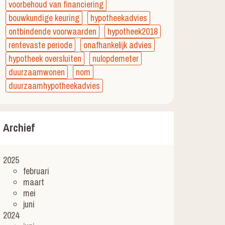
voorbehoud van financiering
bouwkundige keuring
hypotheekadvies
ontbindende voorwaarden
hypotheek2018
rentevaste periode
onafhankelijk advies
hypotheek oversluiten
nulopdemeter
duurzaamwonen
nom
duurzaamhypotheekadvies
Archief
2025
februari
maart
mei
juni
2024