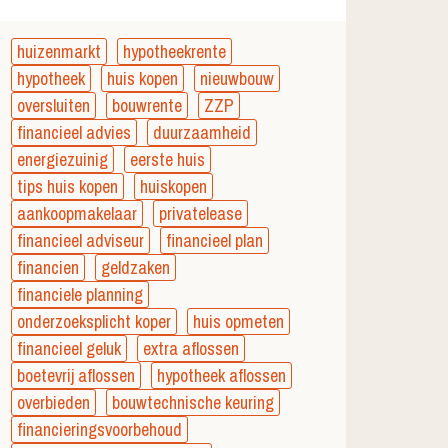
huizenmarkt
hypotheekrente
hypotheek
huis kopen
nieuwbouw
oversluiten
bouwrente
ZZP
financieel advies
duurzaamheid
energiezuinig
eerste huis
tips huis kopen
huiskopen
aankoopmakelaar
privatelease
financieel adviseur
financieel plan
financien
geldzaken
financiele planning
onderzoeksplicht koper
huis opmeten
financieel geluk
extra aflossen
boetevrij aflossen
hypotheek aflossen
overbieden
bouwtechnische keuring
financieringsvoorbehoud