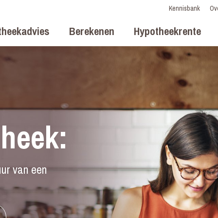
Kennisbank
Ov
theekadvies
Berekenen
Hypotheekrente
heek:
uur van een